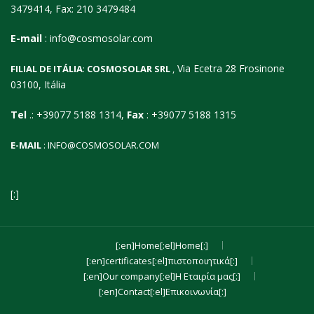
3479414, Fax: 210 3479484
E-mail
:
info@cosmosolar.com
Via Ecetra 28 Frosinone
FILIAL DE ITÁLIA
:
COSMOSOLAR SRL
,
03100, Itália
Tel
.: +39077 5188 1314,
Fax
: +39077 5188 1315
E-MAIL
:
INFO@COSMOSOLAR.COM
[:]
[:en]Home[:el]Home[:]
[:en]certificates[:el]πιστοποιητικά[:]
[:en]Our company[:el]Η Εταιρία μας[:]
[:en]Contact[:el]Επικοινωνία[:]