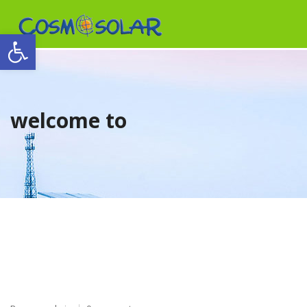
Open toolbar
[:en]Our company[:el]Η Εταιρία μας[:es]Quenes somos[:fr]La société[:it
[:en]products[:el]προϊόντα[:es]productos[:fr]produits[:it]Prodotti[:pt]Pro
welcome to
[:en]certificates[:el]πιστοποιητικά[:es]certificados[:fr]certificats[:it]certifi
[:en]News[:el]Νέα[:es]Noticias[:fr]Nouvelles[:it]Notizia[:pt]Notícia[:]
[:en]Contact[:el]Επικοινωνία[:es]Contacto[:fr]Contact[:it]Contatto[:pt]Con