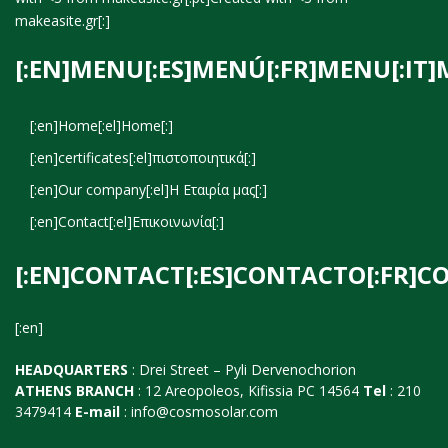
makeasite.gr
[:]
[:EN]MENU[:ES]MENÚ[:FR]MENU[:IT]
[:en]Home[:el]Home[:]
[:en]certificates[:el]πιστοποιητικά[:]
[:en]Our company[:el]Η Εταιρία μας[:]
[:en]Contact[:el]Επικοινωνία[:]
[:EN]CONTACT[:ES]CONTACTO[:FR]C
[:en]
HEADQUARTERS
: Drei Street – Pyli Dervenochorion
ATHENS BRANCH
: 12 Areopoleos, Kifissia PC 14564
Tel
: 210
3479414
E-mail
:
info@cosmosolar.com