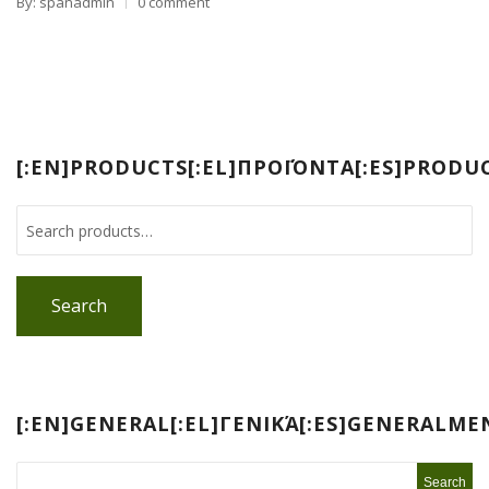
By: spanadmin
0 comment
[:EN]PRODUCTS[:EL]ΠΡΟΪΌΝΤΑ[:ES]PRODUC
Search
[:EN]GENERAL[:EL]ΓΕΝΙΚΆ[:ES]GENERALM