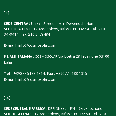
[:it]
SEDE CENTRALE
:
Street –
Dervenochorion
DREI
PYLI
SEDE DI ATENE
: 12 Areopoleos, Kifissia PC 14564
Tel
: 210
3479414, Fax: 210 3479484
E-mail
:
info@cosmosolar.com
:
Via Ecetra 28 Frosinone 03100,
FILIALE ITALIANA
COSMOSOLAR
Italia
Tel
.: +39077 5188 1314,
Fax
: +39077 5188 1315
E-mail
:
info@cosmosolar.com
[:pt]
:
Street –
Dervenochorion
SEDE CENTRAL E FÁBRICA
DREI
PYLI
: 12 Areopoleos, Kifissia PC 14564
Tel
: 210
SEDE DE ATENAS