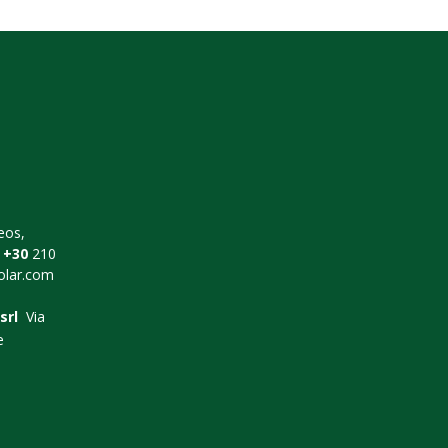
eos,
+30
210
lar.com
srl
Via
e