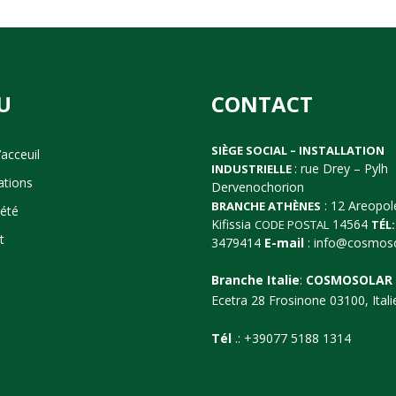
U
CONTACT
SIÈGE SOCIAL – INSTALLATION
acceuil
: rue Drey – Pylh
INDUSTRIELLE
cations
Dervenochorion
: 12 Areopol
BRANCHE ATHÈNES
iété
Kifissia
14564
CODE POSTAL
TÉL:
t
3479414
E-mail
:
info@cosmoso
Branche Italie
:
COSMOSOLAR 
Ecetra 28 Frosinone 03100, Itali
Tél
.: +39077 5188 1314