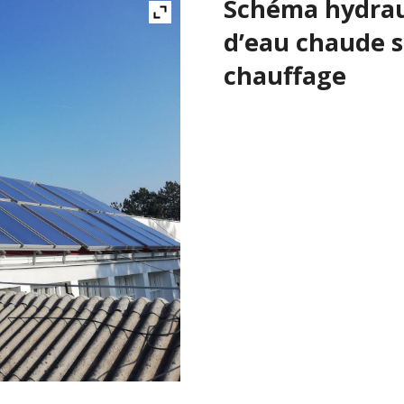
Schéma hydrau
Schémas Hydrauliques- circulation forcée
d’eau chaude s
Accessoires hydrauliques
chauffage
Stations solaires