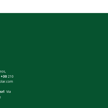
eos,
+30
210
lar.com
srl
Via
e