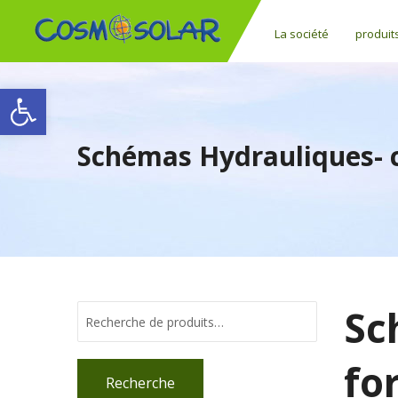
La société
produit
Ouvrir la barre d’outils
Schémas Hydrauliques- c
Sc
fo
Recherche