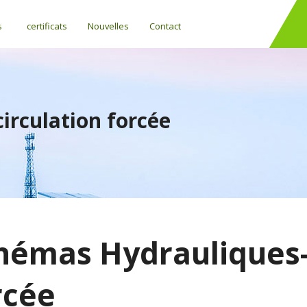
s
certificats
Nouvelles
Contact
irculation forcée
hémas Hydrauliques- 
rcée
Régulateurs de température différentielle (SOLAIRE)