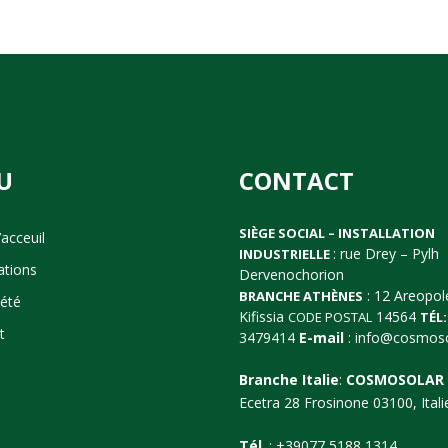
U
CONTACT
SIÈGE SOCIAL – INSTALLATION
acceuil
: rue Drey – Pylh
INDUSTRIELLE
cations
Dervenochorion
: 12 Areopol
BRANCHE ATHÈNES
iété
Kifissia
14564
CODE POSTAL
TÉL:
t
3479414
E-mail
:
info@cosmoso
Branche Italie
:
COSMOSOLAR 
Ecetra 28 Frosinone 03100, Itali
Tél
.: +39077 5188 1314