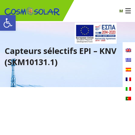
M
Ouvrir la barre d’outils
La société
produits
Capteurs sélectifs EPI – KNV
certificats
(SKM10131.1)
Nouvelles
Contact