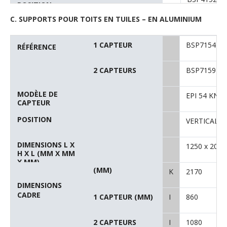
POSITION
CAPTEUR
DIMENSIONS L X
EPI 54 KNV
(MM)
K
C. SUPPORTS POUR TOITS EN TUILES – EN ALUMINIUM
H X L (MM X MM
(MM)
VERTICALE
X MM)
(MM)
H
DIMENSIONS
1 CAPTEUR (MM)
1250 x 2000
CADRE
1 CAPTEUR
BSP7154
2 CAPTEURS
N
RÉFÉRENCE
2170
(MM)
I
1540
2 CAPTEURS
BSP7159
Ι
1530
860
MODÈLE DE
EPI 54 KNV
CAPTEUR
1080
POSITION
VERTICALE
DIMENSIONS L X
1250 x 2000
H X L (MM X MM
X MM)
(MM)
K
2170
DIMENSIONS
CADRE
1 CAPTEUR (MM)
Ι
860
2 CAPTEURS
Ι
1080