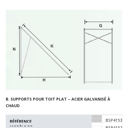
H X L(MM X MM X
VERTICALE
MM)
1250 x 2000 x 85
B. SUPPORTS POUR TOIT PLAT – ACIER GALVANISÉ À
CHAUD
1 CAPTEUR
BSP4153
RÉFÉRENCE
2 CAPTEURS
MODÈLE DE
BSP4152