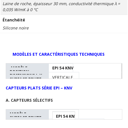
Laine de roche, épaisseur 30 mm, conductivité thermique λ =
0,035 W/mK à 0 °C
Étanchéité
Silicone noire
MODÈLES ET CARACTÉRISTIQUES TECHNIQUES
MODÈLE
EPI 54 KNV
E
POSITION
DIMENSIONS L X
VERTICALE
H
SURFACE BRUTE
H X L (MM X MM
SURFACE NETTE
(M²)
X MM)
VOLUME (LT)
1250 x 2000 x 85
2
(M²)
CAPTEURS PLATS SÉRIE EPI – KNV
POIDS À VIDE
(KG)
2.50
2
A. CAPTEURS SÉLECTIFS
2.34
2
MODÈLE
1.70
1
EPI 54 KNV
SURFACE BRUTE
POSITION
(M²)
2.50
33.00
3
DIMENSIONS L X