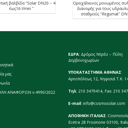
τική βαλβίδα “Solar DN20 – 4
Ορειχάλκινος μονωμένος συ
έως16 l/min ”
διανομής για τους υδραυλ
σταθμούς “Regumat” DN
ΕΔΡΑ
: Δρόμος Ντρέϋ – Πύλη
Δερβενοχωρίων
οιητικά
ΥΠΟΚΑΤΑΣΤΗΜΑ ΑΘΗΝΑΣ
:
ρία μας
Αρεοπόλεως 12, Κηφισιά Τ.Κ. 1
νωνία
Τηλ
: 210 3479414, Fax: 210 34
ΛΗ ΑΝΑΦΟΡΩΝ ν.4990/2022
E-mail
:
info@cosmosolar.com
ΑΠΟΘΗΚΗ ΙΤΑΛΙΑΣ
: Cosmosola
Ecetra 28 Frosinone 03100, Itali