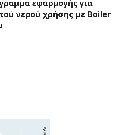
γραμμα εφαρμογής για
ού νερού χρήσης με Boiler
υκλοφορίας (SOLAR)
υ