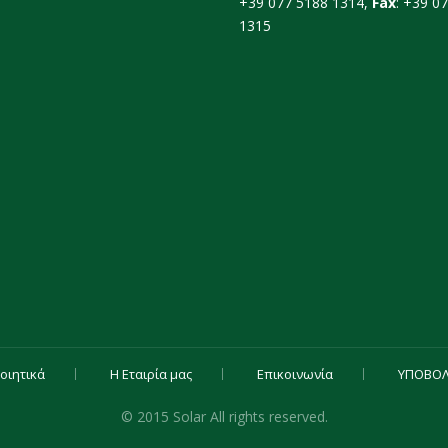
+39 077 5188 1314,
Fax
: +39 0
1315
οιητικά
Η Εταιρία μας
Επικοινωνία
ΥΠΟΒΟΛ
© 2015 Solar All rights reserved.