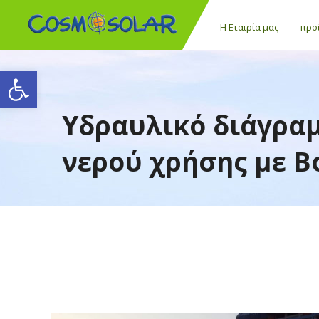
Η Εταιρία μας
προ
Ανοίξτε τη γραμμή εργαλείων
Υδραυλικό διάγρα
νερού χρήσης με B