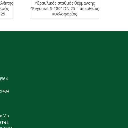
λλέκτης
Υδραυλικός σταθμός θέρμανσης
ικούς
“Regumat S-180” DN 25 – απευθείας
 25
κυκλοφορίας
4564
79484
r Via
a
Tel
.: