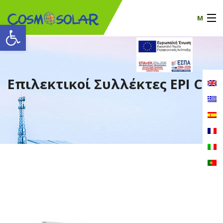
M
Ανοίξτε τη γραμμή εργαλείων
Η Εταιρία μας
προϊόντα
Επιλεκτικοί Συλλέκτες EPI CS
πιστοποιητικά
Νέα
Επικοινωνία