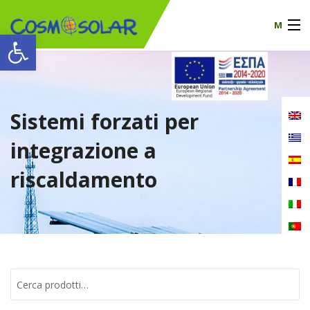
M
Apri la barra degli strumenti
La nostra azienda
Prodotti
Sistemi forzati per
certificati
integrazione a
Notizia
riscaldamento
Contatto