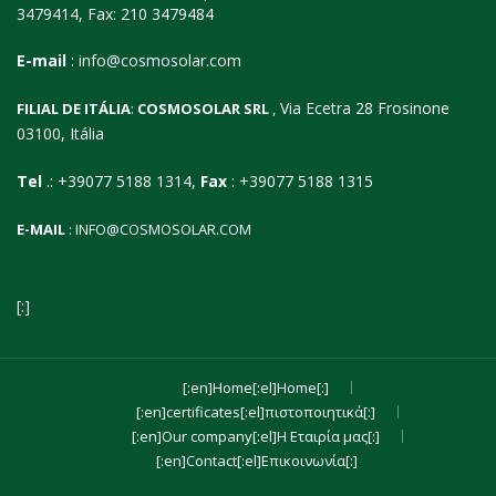
3479414, Fax: 210 3479484
E-mail
:
info@cosmosolar.com
Via Ecetra 28 Frosinone
FILIAL DE ITÁLIA
:
COSMOSOLAR SRL
,
03100, Itália
Tel
.: +39077 5188 1314,
Fax
: +39077 5188 1315
E-MAIL
:
INFO@COSMOSOLAR.COM
[:]
[:en]Home[:el]Home[:]
[:en]certificates[:el]πιστοποιητικά[:]
[:en]Our company[:el]Η Εταιρία μας[:]
[:en]Contact[:el]Επικοινωνία[:]