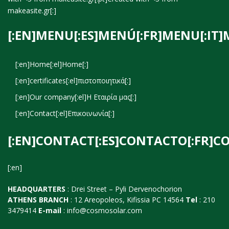
makeasite.gr
[:]
[:EN]MENU[:ES]MENÚ[:FR]MENU[:IT]
[:en]Home[:el]Home[:]
[:en]certificates[:el]πιστοποιητικά[:]
[:en]Our company[:el]Η Εταιρία μας[:]
[:en]Contact[:el]Επικοινωνία[:]
[:EN]CONTACT[:ES]CONTACTO[:FR]C
[:en]
HEADQUARTERS
: Drei Street – Pyli Dervenochorion
ATHENS BRANCH
: 12 Areopoleos, Kifissia PC 14564
Tel
: 210
3479414
E-mail
:
info@cosmosolar.com