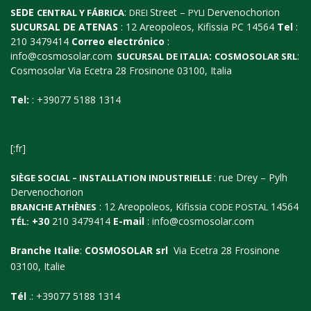
EDE
:
Street –
Dervenochorion
S
CENTRAL Y
FÁBRICA
DREI
PYLI
SUCURSAL DE ATENAS
: 12 Areopoleos, Kifissia PC 14564
Tel
:
210 3479414
Correo electrónico
:
info@cosmosolar.com
:
:
SUCURSAL
DE
ITALIA
COSMOSOLAR
SRL
Cosmosolar Via Ecetra 28 Frosinone 03100, Italia
Tel:
: +39077 5188 1314
[:fr]
: rue Drey – Pylh
SIÈGE SOCIAL – INSTALLATION INDUSTRIELLE
Dervenochorion
: 12 Areopoleos, Kifissia
14564
BRANCHE ATHÈNES
CODE POSTAL
+30
210 3479414
E-mail
:
info@cosmosolar.com
TÉL:
Branche Italie
:
COSMOSOLAR srl
Via Ecetra 28 Frosinone
03100, Italie
Tél
.: +39077 5188 1314