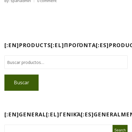
By: spanadmin
0 comment
[:EN]PRODUCTS[:EL]ΠΡΟΪΌΝΤΑ[:ES]PRODUC
Buscar
[:EN]GENERAL[:EL]ΓΕΝΙΚΆ[:ES]GENERALM