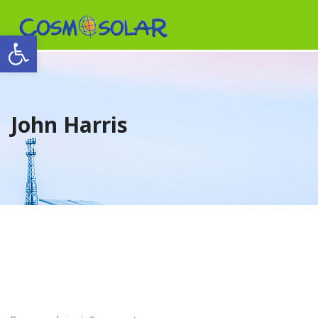
Abrir barra de herramientas
[:en]Our company[:el]Η Εταιρία μας[:es]Quenes somos[:fr]La société[:it
[:en]products[:el]προϊόντα[:es]productos[:fr]produits[:it]Prodotti[:pt]Pro
John Harris
[:en]certificates[:el]πιστοποιητικά[:es]certificados[:fr]certificats[:it]certifi
[:en]News[:el]Νέα[:es]Noticias[:fr]Nouvelles[:it]Notizia[:pt]Notícia[:]
[:en]Contact[:el]Επικοινωνία[:es]Contacto[:fr]Contact[:it]Contatto[:pt]Con