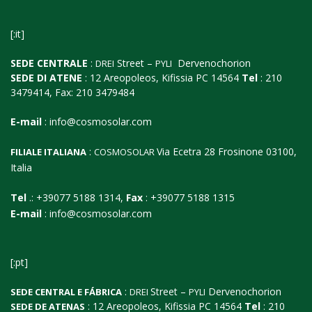
[:it]
SEDE CENTRALE
:
Street –
Dervenochorion
DREI
PYLI
SEDE DI ATENE
: 12 Areopoleos, Kifissia PC 14564
Tel
: 210
3479414, Fax: 210 3479484
E-mail
:
info@cosmosolar.com
:
Via Ecetra 28 Frosinone 03100,
FILIALE ITALIANA
COSMOSOLAR
Italia
Tel
.: +39077 5188 1314,
Fax
: +39077 5188 1315
E-mail
:
info@cosmosolar.com
[:pt]
:
Street –
Dervenochorion
SEDE CENTRAL E FÁBRICA
DREI
PYLI
: 12 Areopoleos, Kifissia PC 14564
Tel
: 210
SEDE DE ATENAS