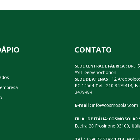
DÁPIO
CONTATO
:
S
SEDE CENTRAL E FÁBRICA
DREI
Dervenochorion
PYLI
cados
: 12 Areopoleos
SEDE DE ATENAS
PC 14564
Tel
: 210 3479414, Fa
 empresa
3479484
o
E-mail
:
info@cosmosolar.com
FILIAL DE ITÁLIA
:
COSMOSOLAR 
Ecetra 28 Frosinone 03100, Itáli
Tel
.: +39077 5188 1314,
Fax
: 