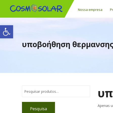
Nossa empresa
P
Open toolbar
υποβοήθηση θερμανση
υπ
Apenas u
Pesquisa