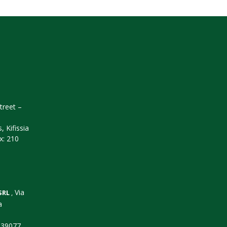
treet –
, Kifissia
x: 210
Via
SRL
,
a
+39077