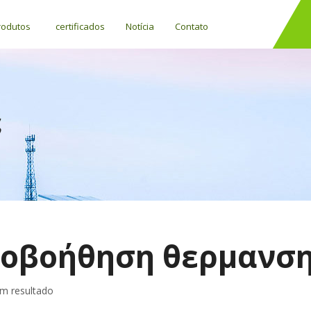
rodutos
certificados
Notícia
Contato
ς
οβοήθηση θερμανσ
m resultado
Controladores electrónicos para instalações forçadas