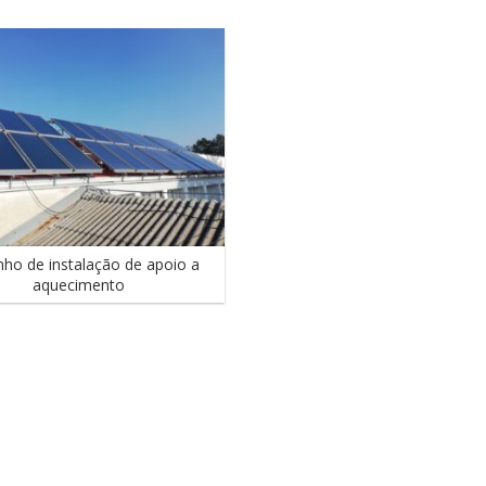
Equemas de instalaçôes
Acessórios hidráulicos
Grupos hydraúlicos completos
ho de instalação de apoio a
aquecimento